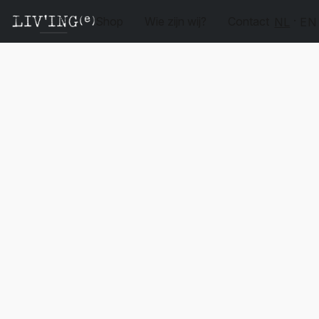
Shop
Wie zijn wij?
Contact
NL
EN