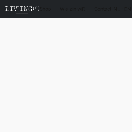
Shop
Wie zijn wij?
Contact
NL
EN