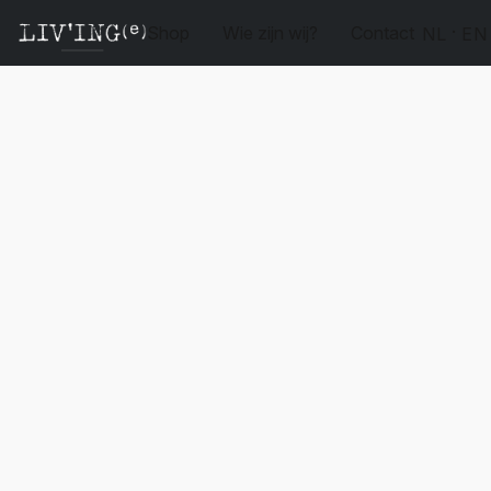
Shop
Wie zijn wij?
Contact
NL
EN