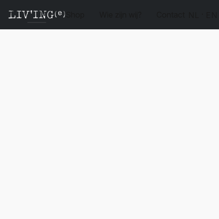
Shop
Wie zijn wij?
Contact
NL
EN