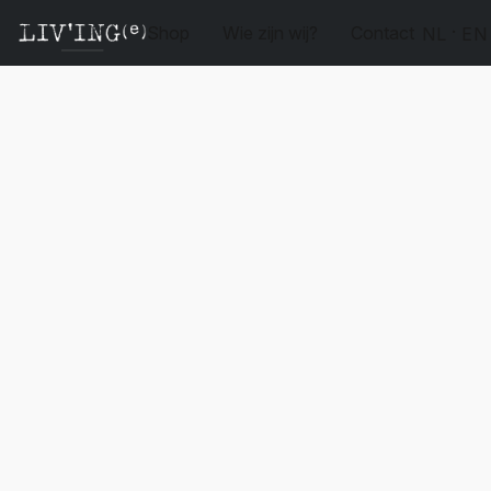
Shop
Wie zijn wij?
Contact
NL
EN