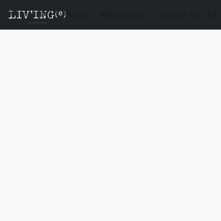
Shop
Wie zijn wij?
Contact
NL
EN