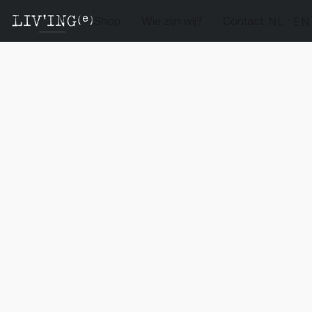
Shop
Wie zijn wij?
Contact
NL
EN