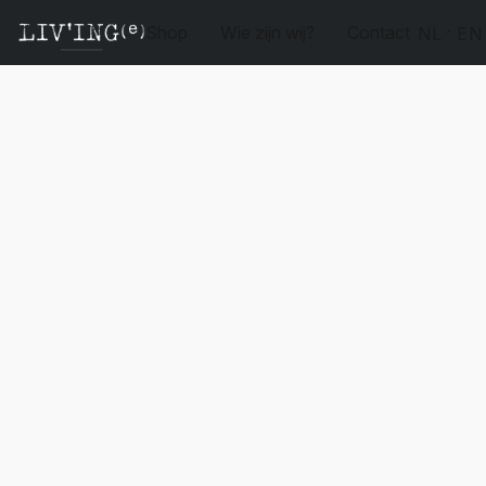
Shop
Wie zijn wij?
Contact
NL
EN