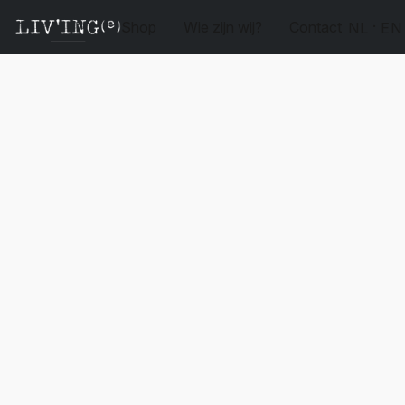
Shop
Wie zijn wij?
Contact
NL
EN