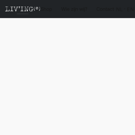
Shop
Wie zijn wij?
Contact
NL
EN