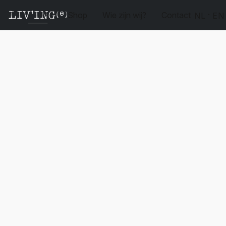
Shop
Wie zijn wij?
Contact
NL
EN