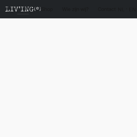
Shop
Wie zijn wij?
Contact
NL
EN