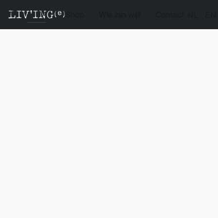
Shop
Wie zijn wij?
Contact
NL
EN