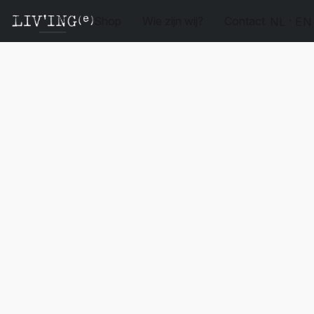
Shop
Wie zijn wij?
Contact
NL
EN