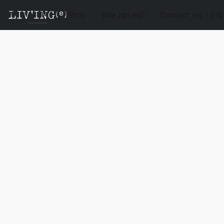
Shop
Wie zijn wij?
Contact
NL
EN