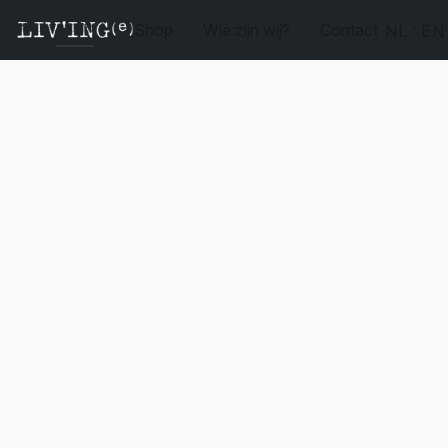
Shop
Wie zijn wij?
Contact
NL
EN