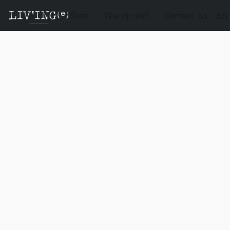
Shop
Wie zijn wij?
Contact
NL
EN