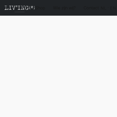
Shop
Wie zijn wij?
Contact
NL
EN