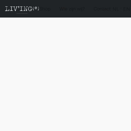
Shop
Wie zijn wij?
Contact
NL
EN