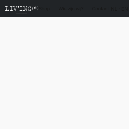
Shop
Wie zijn wij?
Contact
NL
EN