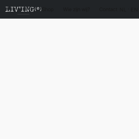
Shop
Wie zijn wij?
Contact
NL
EN