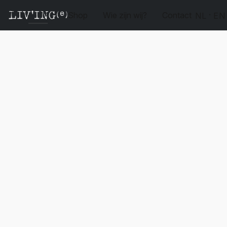
Shop
Wie zijn wij?
Contact
NL
EN