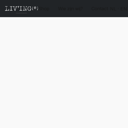
Shop
Wie zijn wij?
Contact
NL
EN