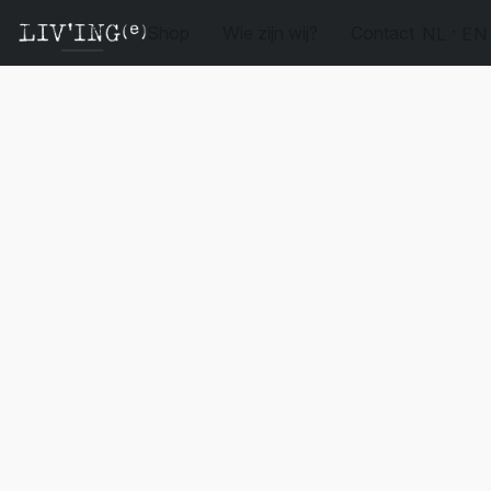
Shop
Wie zijn wij?
Contact
NL
EN