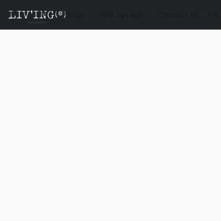
Shop
Wie zijn wij?
Contact
NL
EN