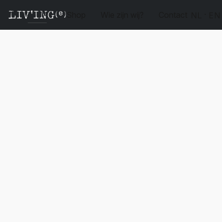
Shop
Wie zijn wij?
Contact
NL
EN