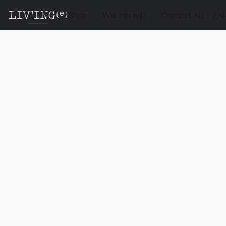
Shop
Wie zijn wij?
Contact
NL
EN