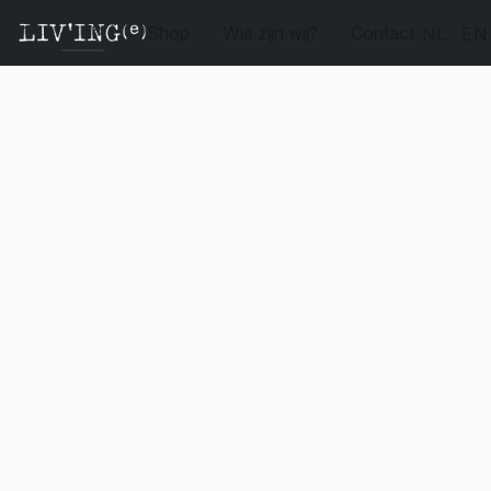
Shop
Wie zijn wij?
Contact
NL
EN