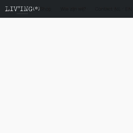
Shop
Wie zijn wij?
Contact
NL
EN