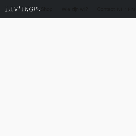
Shop
Wie zijn wij?
Contact
NL
EN