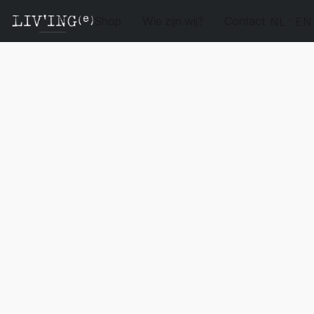
Shop
Wie zijn wij?
Contact
NL
EN