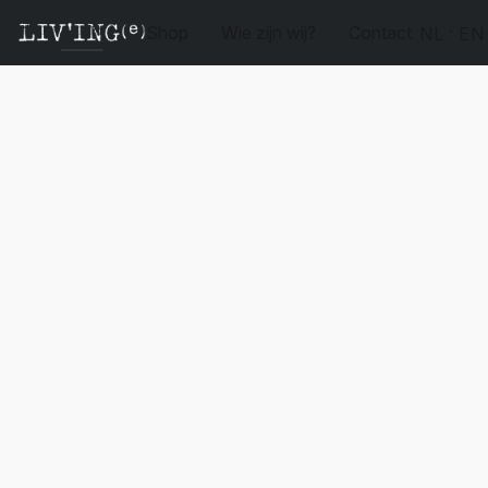
Shop
Wie zijn wij?
Contact
NL
EN