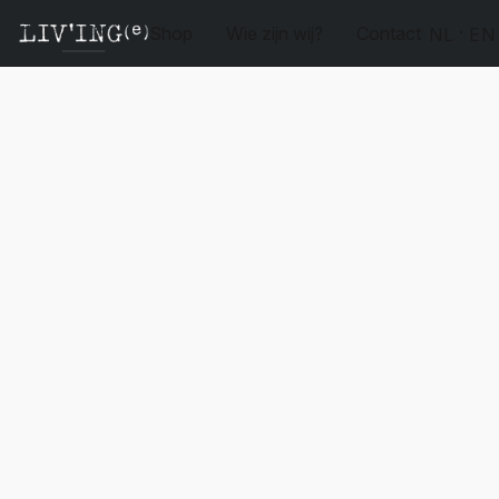
Shop
Wie zijn wij?
Contact
NL
EN