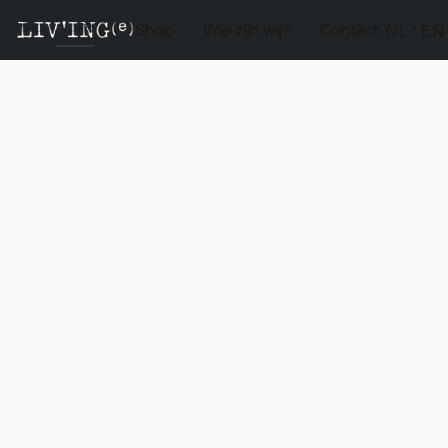
Shop
Wie zijn wij?
Contact
NL
EN