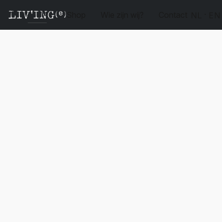
Shop
Wie zijn wij?
Contact
NL
EN