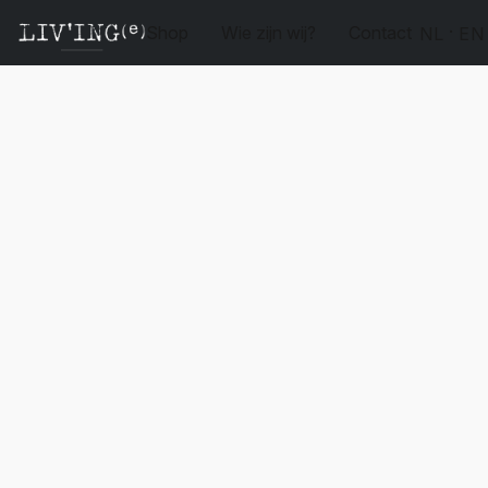
Shop
Wie zijn wij?
Contact
NL
EN