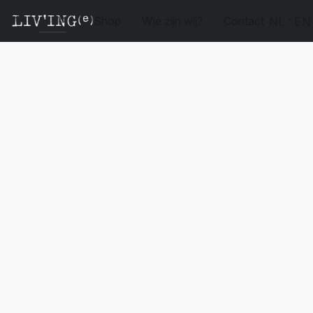
Shop
Wie zijn wij?
Contact
NL
EN