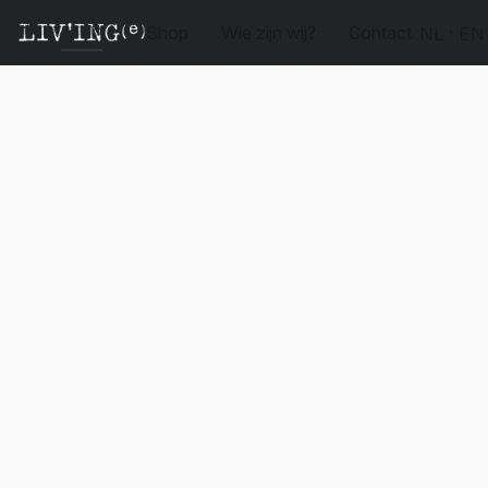
Shop
Wie zijn wij?
Contact
NL
EN