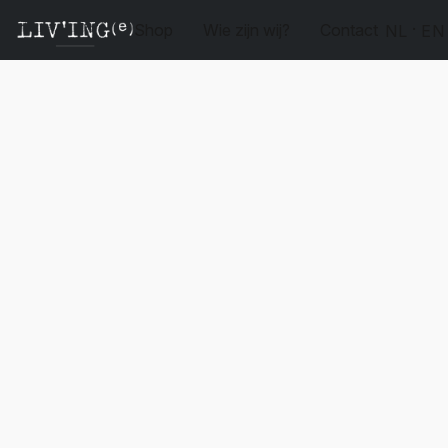
Shop
Wie zijn wij?
Contact
NL
EN