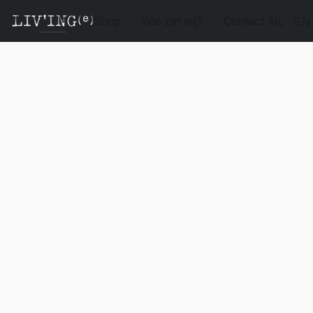
Shop
Wie zijn wij?
Contact
NL
EN