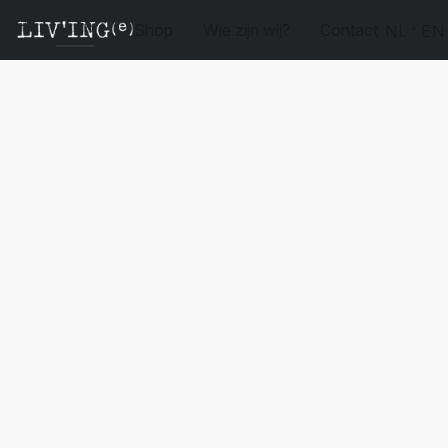
Shop
Wie zijn wij?
Contact
NL
EN