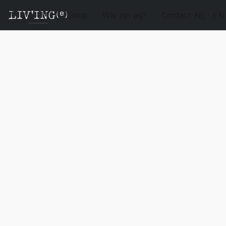
Shop
Wie zijn wij?
Contact
NL
EN