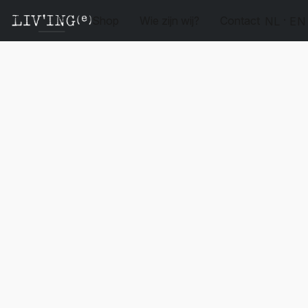
Shop
Wie zijn wij?
Contact
NL
EN