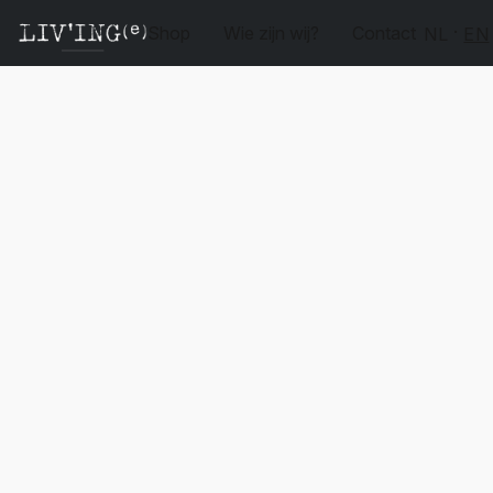
Shop
Wie zijn wij?
Contact
NL
EN