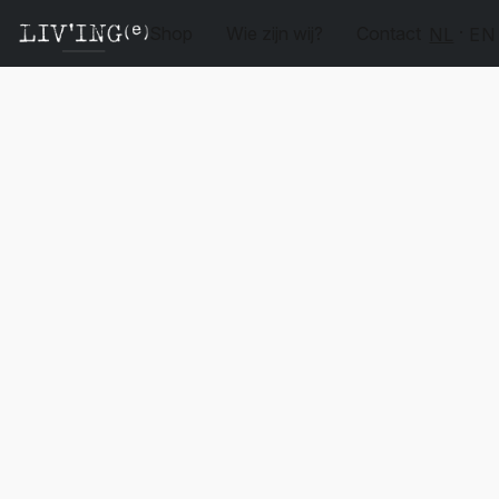
Shop
Wie zijn wij?
Contact
NL
EN