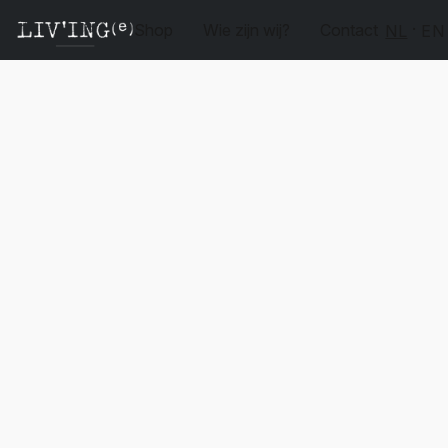
Shop
Wie zijn wij?
Contact
NL
EN