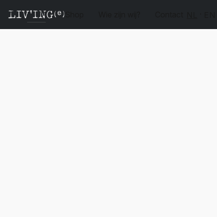
Shop
Wie zijn wij?
Contact
NL
EN