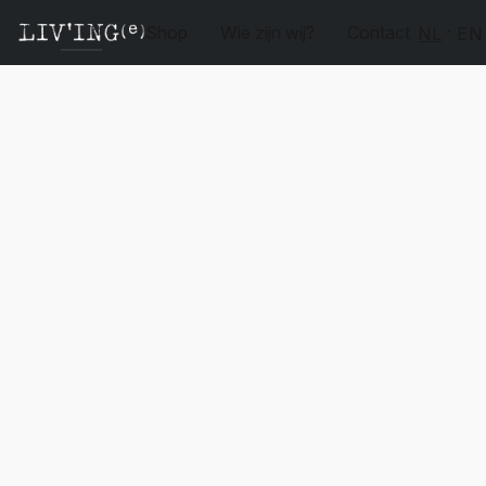
Shop
Wie zijn wij?
Contact
NL
EN