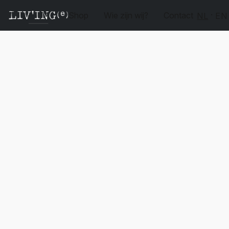
Shop
Wie zijn wij?
Contact
NL
EN