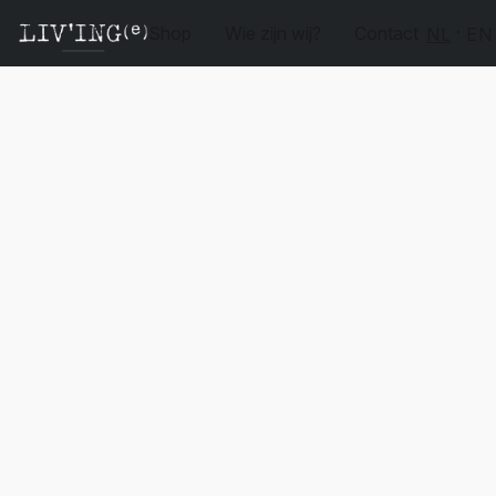
Shop
Wie zijn wij?
Contact
NL
EN